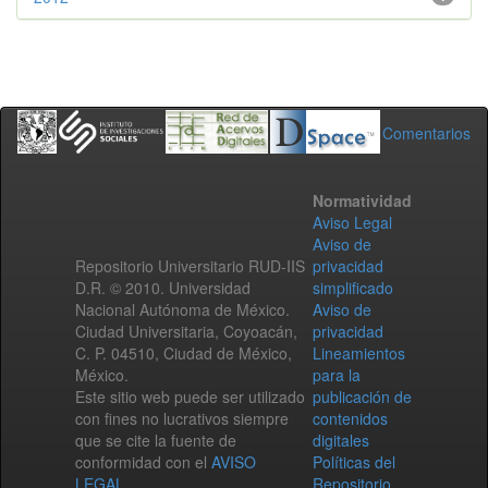
Comentarios
Normatividad
Aviso Legal
Aviso de
Repositorio Universitario RUD-IIS
privacidad
D.R. © 2010. Universidad
simplificado
Nacional Autónoma de México.
Aviso de
Ciudad Universitaria, Coyoacán,
privacidad
C. P. 04510, Ciudad de México,
Lineamientos
México.
para la
Este sitio web puede ser utilizado
publicación de
con fines no lucrativos siempre
contenidos
que se cite la fuente de
digitales
conformidad con el
AVISO
Políticas del
LEGAL
.
Repositorio