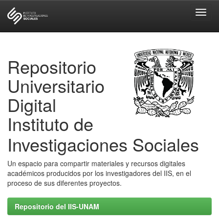
Skip
navigation
Repositorio
Universitario
Digital
Instituto de
Investigaciones Sociales
Un espacio para compartir materiales y recursos digitales
académicos producidos por los investigadores del IIS, en el
proceso de sus diferentes proyectos.
Repositorio del IIS-UNAM