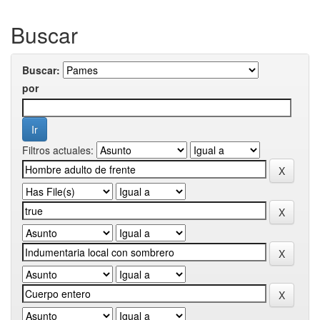
Buscar
Buscar:
por
Filtros actuales: