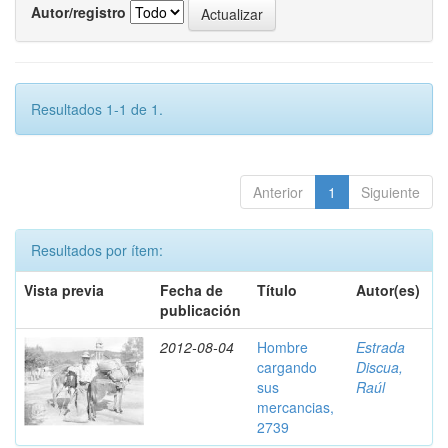
Autor/registro
Resultados 1-1 de 1.
Anterior
1
Siguiente
Resultados por ítem:
Vista previa
Fecha de
Título
Autor(es)
publicación
2012-08-04
Hombre
Estrada
cargando
Discua,
sus
Raúl
mercancias,
2739