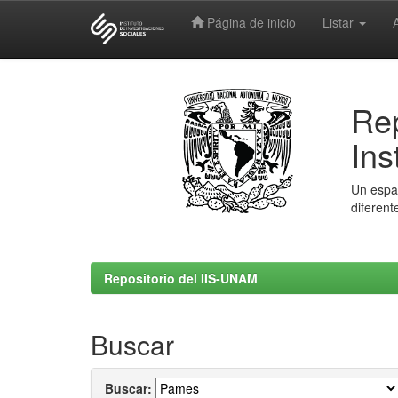
Página de inicio
Listar
Skip
navigation
Rep
Ins
Un espac
diferent
Repositorio del IIS-UNAM
Buscar
Buscar: