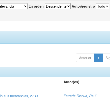
En orden
Autor/registro
Anterior
1
Si
Autor(es)
o sus mercancias, 2739
Estrada Discua, Raúl