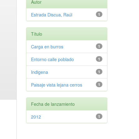
Autor
Estrada Discua, Raúl
1
Título
Carga en burros
1
Entorno calle poblado
1
Indigena
1
Paisaje vista lejana cerros
1
Fecha de lanzamiento
2012
1