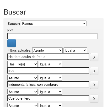
Buscar
Buscar:
por
Filtros actuales: