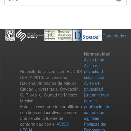
Comentarios
Normatividad
Aviso Legal
Aviso de
Repositorio Universitario RUD-IIS
privacidad
D.R. © 2010. Universidad
simplificado
Nacional Autónoma de México.
Aviso de
Ciudad Universitaria, Coyoacán,
privacidad
C. P. 04510, Ciudad de México,
Lineamientos
México.
para la
Este sitio web puede ser utilizado
publicación de
con fines no lucrativos siempre
contenidos
que se cite la fuente de
digitales
conformidad con el
AVISO
Políticas del
LEGAL
.
Repositorio