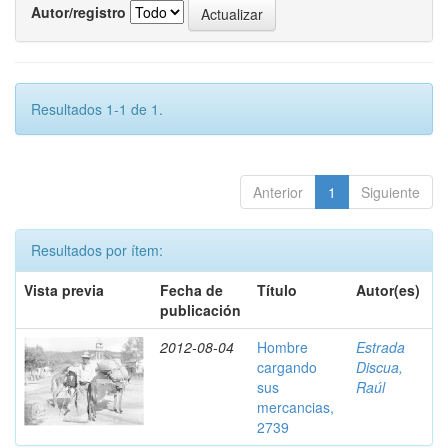
Autor/registro
Resultados 1-1 de 1.
Anterior
1
Siguiente
Resultados por ítem:
Vista previa
Fecha de
Título
Autor(es)
publicación
2012-08-04
Hombre
Estrada
cargando
Discua,
sus
Raúl
mercancias,
2739