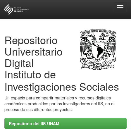
Skip
navigation
Repositorio
Universitario
Digital
Instituto de
Investigaciones Sociales
Un espacio para compartir materiales y recursos digitales
académicos producidos por los investigadores del IIS, en el
proceso de sus diferentes proyectos.
Repositorio del IIS-UNAM