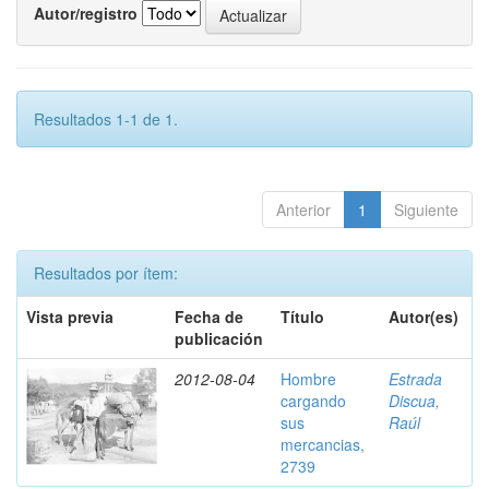
Autor/registro
Resultados 1-1 de 1.
Anterior
1
Siguiente
Resultados por ítem:
Vista previa
Fecha de
Título
Autor(es)
publicación
2012-08-04
Hombre
Estrada
cargando
Discua,
sus
Raúl
mercancias,
2739