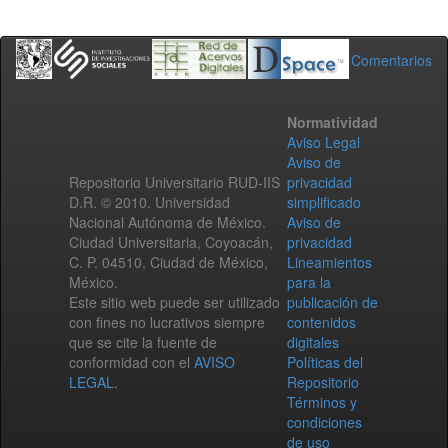
Comentarios
Normatividad
Aviso Legal
Aviso de
Repositorio Universitario RUD-IIS
privacidad
D.R. © 2010. Universidad
simplificado
Nacional Autónoma de México.
Aviso de
Ciudad Universitaria, Coyoacán,
privacidad
C. P. 04510, Ciudad de México,
Lineamientos
México.
para la
Este sitio web puede ser utilizado
publicación de
con fines no lucrativos siempre
contenidos
que se cite la fuente de
digitales
conformidad con el
AVISO
Políticas del
LEGAL
.
Repositorio
Términos y
condiciones
de uso