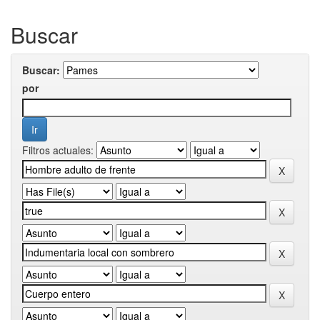
Buscar
Buscar:
por
Filtros actuales: