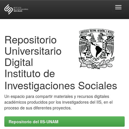
Skip
navigation
Repositorio
Universitario
Digital
Instituto de
Investigaciones Sociales
Un espacio para compartir materiales y recursos digitales
académicos producidos por los investigadores del IIS, en el
proceso de sus diferentes proyectos.
Repositorio del IIS-UNAM