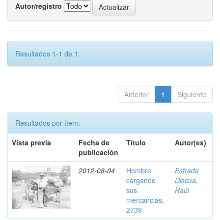
Autor/registro
Resultados 1-1 de 1.
Anterior
1
Siguiente
Resultados por ítem:
Vista previa
Fecha de
Título
Autor(es)
publicación
2012-08-04
Hombre
Estrada
cargando
Discua,
sus
Raúl
mercancias,
2739