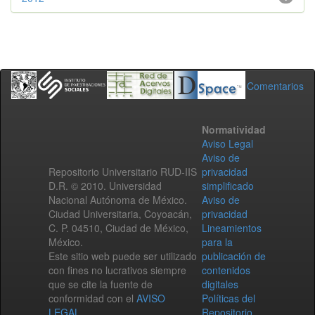
Comentarios
Normatividad
Aviso Legal
Aviso de
Repositorio Universitario RUD-IIS
privacidad
D.R. © 2010. Universidad
simplificado
Nacional Autónoma de México.
Aviso de
Ciudad Universitaria, Coyoacán,
privacidad
C. P. 04510, Ciudad de México,
Lineamientos
México.
para la
Este sitio web puede ser utilizado
publicación de
con fines no lucrativos siempre
contenidos
que se cite la fuente de
digitales
conformidad con el
AVISO
Políticas del
LEGAL
.
Repositorio