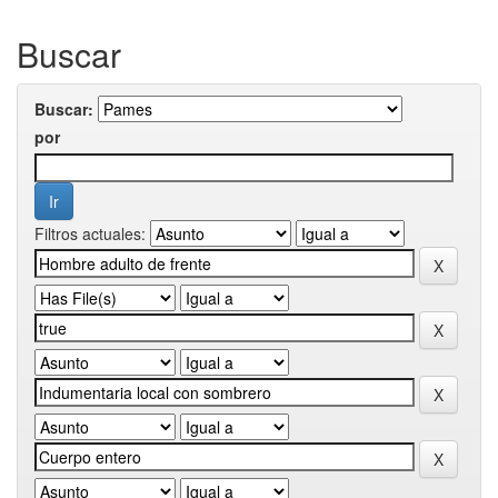
Buscar
Buscar:
por
Filtros actuales: