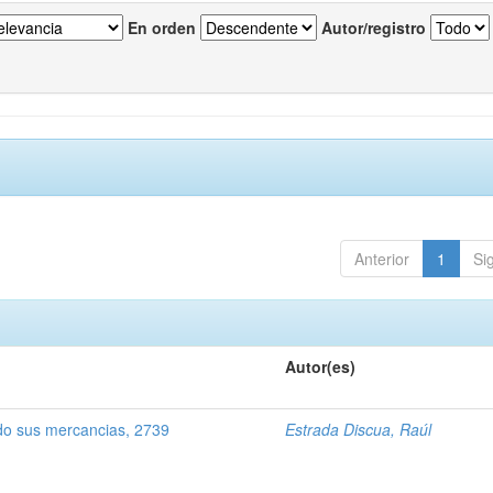
En orden
Autor/registro
Anterior
1
Si
Autor(es)
o sus mercancias, 2739
Estrada Discua, Raúl