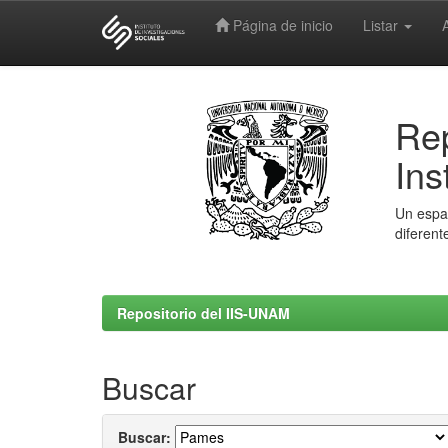
Página de inicio
Listar
Skip
navigation
Rep
Ins
Un espac
diferent
Repositorio del IIS-UNAM
Buscar
Buscar: