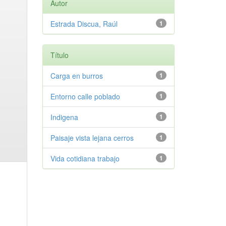
Autor
Estrada Discua, Raúl
1
Título
Carga en burros
1
Entorno calle poblado
1
Indigena
1
Paisaje vista lejana cerros
1
Vida cotidiana trabajo
1