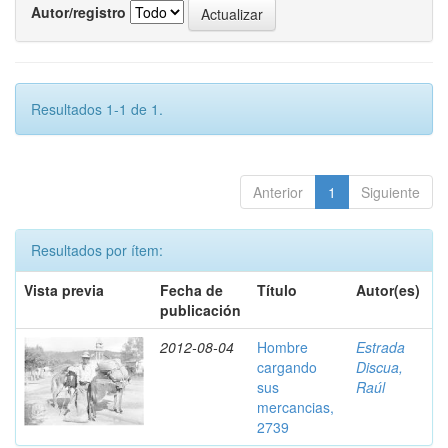
Autor/registro
Resultados 1-1 de 1.
Anterior
1
Siguiente
Resultados por ítem:
Vista previa
Fecha de
Título
Autor(es)
publicación
2012-08-04
Hombre
Estrada
cargando
Discua,
sus
Raúl
mercancias,
2739