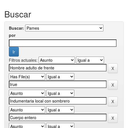
Buscar
Buscar:
por
Filtros actuales: