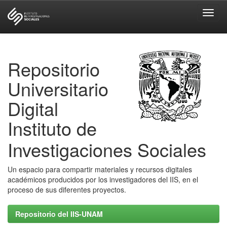
Skip
navigation
Repositorio
Universitario
Digital
Instituto de
Investigaciones Sociales
Un espacio para compartir materiales y recursos digitales
académicos producidos por los investigadores del IIS, en el
proceso de sus diferentes proyectos.
Repositorio del IIS-UNAM