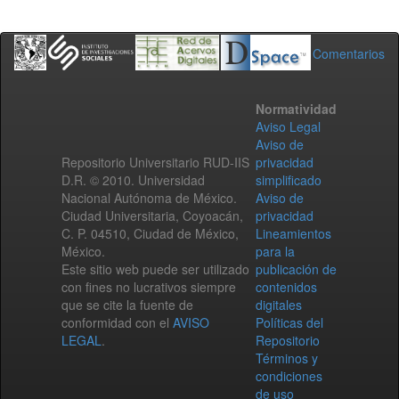
Comentarios
Normatividad
Aviso Legal
Aviso de
Repositorio Universitario RUD-IIS
privacidad
D.R. © 2010. Universidad
simplificado
Nacional Autónoma de México.
Aviso de
Ciudad Universitaria, Coyoacán,
privacidad
C. P. 04510, Ciudad de México,
Lineamientos
México.
para la
Este sitio web puede ser utilizado
publicación de
con fines no lucrativos siempre
contenidos
que se cite la fuente de
digitales
conformidad con el
AVISO
Políticas del
LEGAL
.
Repositorio
Términos y
condiciones
de uso