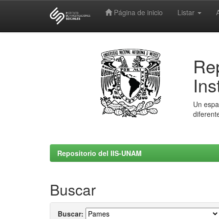
Página de inicio
Listar
Skip
navigation
Rep
Ins
Un espac
diferent
Repositorio del IIS-UNAM
Buscar
Buscar: