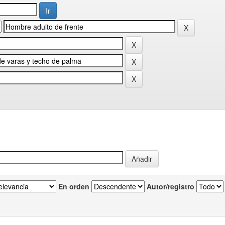
En orden
Autor/registro