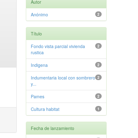
Autor
Anónimo
2
Título
Fondo vista parcial vivienda
2
rustica
Indigena
2
Indumentaria local con sombrero
2
y...
Pames
2
Cultura habitat
1
Fecha de lanzamiento