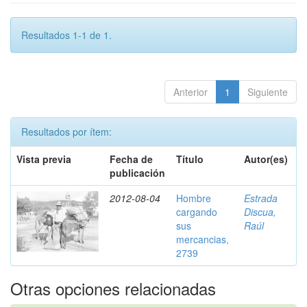
Resultados 1-1 de 1.
Anterior
1
Siguiente
Resultados por ítem:
Vista previa
Fecha de
Título
Autor(es)
publicación
2012-08-04
Hombre
Estrada
cargando
Discua,
sus
Raúl
mercancias,
2739
Otras opciones relacionadas