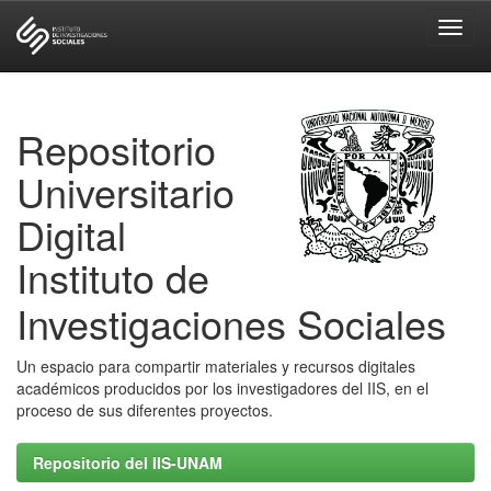
Skip
navigation
Repositorio
Universitario
Digital
Instituto de
Investigaciones Sociales
Un espacio para compartir materiales y recursos digitales
académicos producidos por los investigadores del IIS, en el
proceso de sus diferentes proyectos.
Repositorio del IIS-UNAM