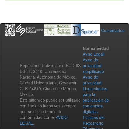
Comentarios
Normatividad
Aviso Legal
Aviso de
Repositorio Universitario RUD-IIS
privacidad
D.R. © 2010. Universidad
simplificado
Nacional Autónoma de México.
Aviso de
Ciudad Universitaria, Coyoacán,
privacidad
C. P. 04510, Ciudad de México,
Lineamientos
México.
para la
Este sitio web puede ser utilizado
publicación de
con fines no lucrativos siempre
contenidos
que se cite la fuente de
digitales
conformidad con el
AVISO
Políticas del
LEGAL
.
Repositorio
Términos y