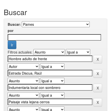
Buscar
Buscar:
por
Filtros actuales: