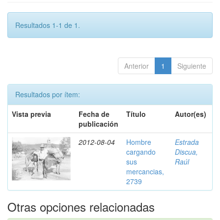
Resultados 1-1 de 1.
Anterior
1
Siguiente
Resultados por ítem:
Vista previa
Fecha de
Título
Autor(es)
publicación
2012-08-04
Hombre
Estrada
cargando
Discua,
sus
Raúl
mercancias,
2739
Otras opciones relacionadas