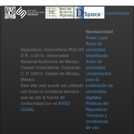
Comentarios
Normatividad
Aviso Legal
Aviso de
Repositorio Universitario RUD-IIS
privacidad
D.R. © 2010. Universidad
simplificado
Nacional Autónoma de México.
Aviso de
Ciudad Universitaria, Coyoacán,
privacidad
C. P. 04510, Ciudad de México,
Lineamientos
México.
para la
Este sitio web puede ser utilizado
publicación de
con fines no lucrativos siempre
contenidos
que se cite la fuente de
digitales
conformidad con el
AVISO
Políticas del
LEGAL
.
Repositorio
Términos y
condiciones
de uso