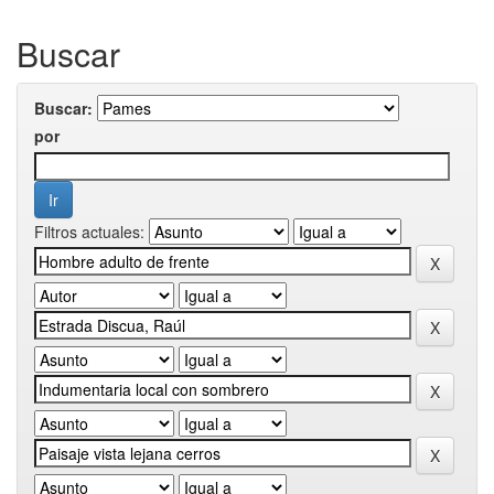
Buscar
Buscar:
por
Filtros actuales: