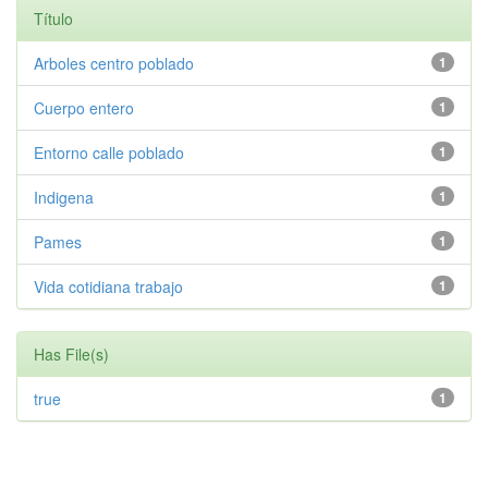
Título
Arboles centro poblado
1
Cuerpo entero
1
Entorno calle poblado
1
Indigena
1
Pames
1
Vida cotidiana trabajo
1
Has File(s)
true
1