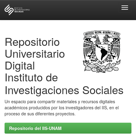
Skip
navigation
Repositorio
Universitario
Digital
Instituto de
Investigaciones Sociales
Un espacio para compartir materiales y recursos digitales
académicos producidos por los investigadores del IIS, en el
proceso de sus diferentes proyectos.
Repositorio del IIS-UNAM