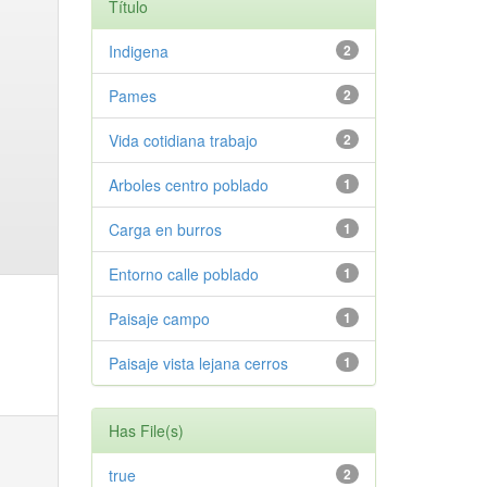
Título
Indigena
2
Pames
2
Vida cotidiana trabajo
2
Arboles centro poblado
1
Carga en burros
1
Entorno calle poblado
1
Paisaje campo
1
Paisaje vista lejana cerros
1
Has File(s)
true
2