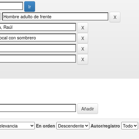
En orden
Autor/registro