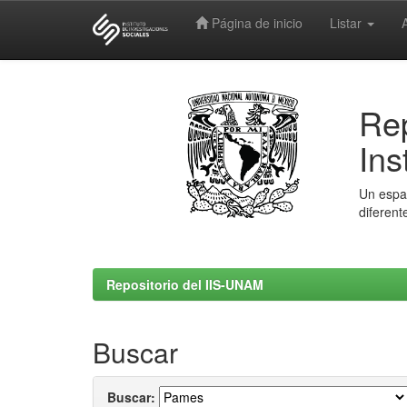
Página de inicio
Listar
Skip
navigation
Rep
Ins
Un espac
diferent
Repositorio del IIS-UNAM
Buscar
Buscar: