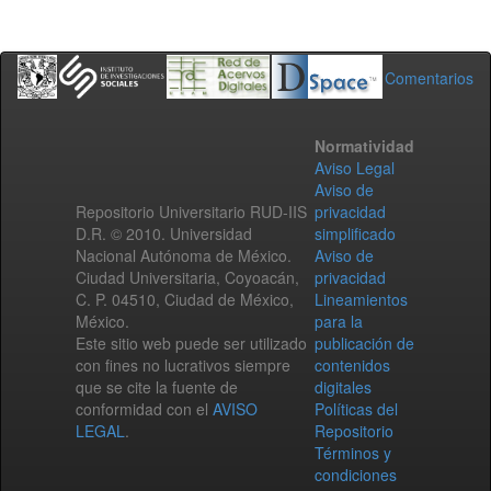
Comentarios
Normatividad
Aviso Legal
Aviso de
Repositorio Universitario RUD-IIS
privacidad
D.R. © 2010. Universidad
simplificado
Nacional Autónoma de México.
Aviso de
Ciudad Universitaria, Coyoacán,
privacidad
C. P. 04510, Ciudad de México,
Lineamientos
México.
para la
Este sitio web puede ser utilizado
publicación de
con fines no lucrativos siempre
contenidos
que se cite la fuente de
digitales
conformidad con el
AVISO
Políticas del
LEGAL
.
Repositorio
Términos y
condiciones