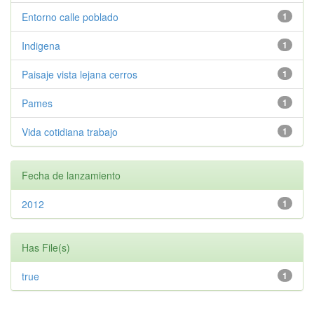
Entorno calle poblado
1
Indigena
1
Paisaje vista lejana cerros
1
Pames
1
Vida cotidiana trabajo
1
Fecha de lanzamiento
2012
1
Has File(s)
true
1