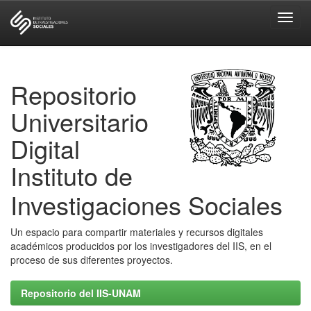
Skip
navigation
Repositorio
Universitario
Digital
Instituto de
Investigaciones Sociales
Un espacio para compartir materiales y recursos digitales
académicos producidos por los investigadores del IIS, en el
proceso de sus diferentes proyectos.
Repositorio del IIS-UNAM