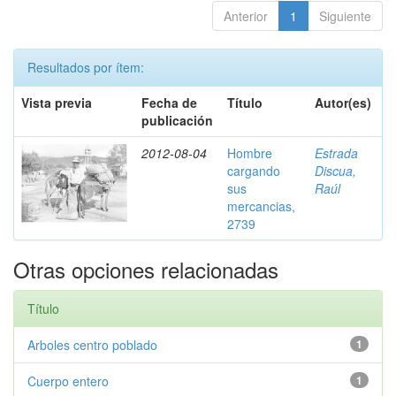
Anterior
1
Siguiente
Resultados por ítem:
Vista previa
Fecha de
Título
Autor(es)
publicación
2012-08-04
Hombre
Estrada
cargando
Discua,
sus
Raúl
mercancias,
2739
Otras opciones relacionadas
Título
Arboles centro poblado
1
Cuerpo entero
1