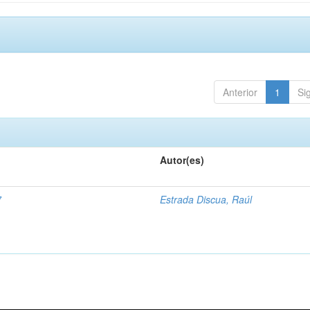
Anterior
1
Si
Autor(es)
7
Estrada Discua, Raúl