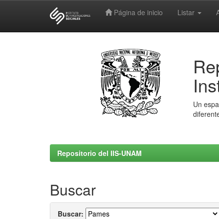
Página de inicio
Listar
Skip
navigation
Rep
Ins
Un espac
diferent
Repositorio del IIS-UNAM
Buscar
Buscar: