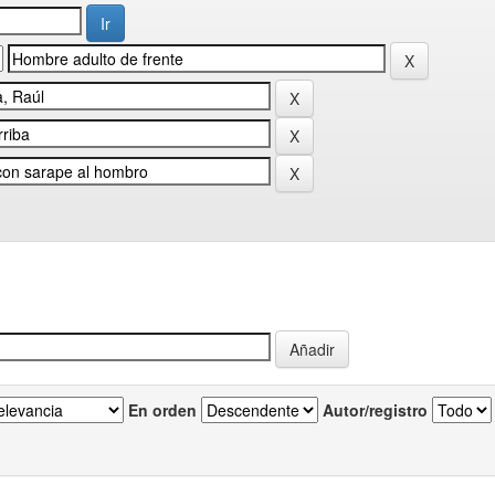
En orden
Autor/registro