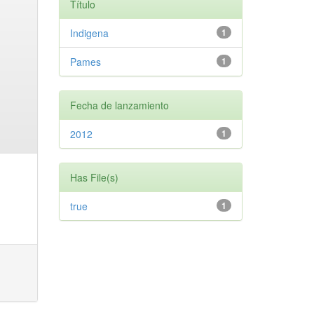
Título
Indigena
1
Pames
1
Fecha de lanzamiento
2012
1
Has File(s)
true
1