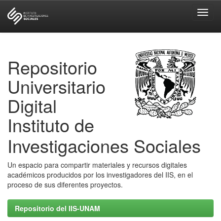
Skip
navigation
Repositorio
Universitario
Digital
Instituto de
Investigaciones Sociales
Un espacio para compartir materiales y recursos digitales
académicos producidos por los investigadores del IIS, en el
proceso de sus diferentes proyectos.
Repositorio del IIS-UNAM