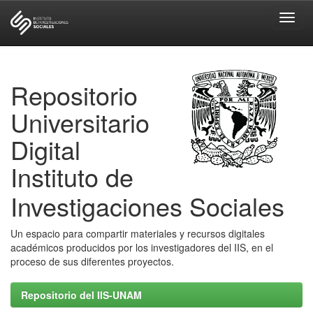
Skip
navigation
Repositorio
Universitario
Digital
Instituto de
Investigaciones Sociales
Un espacio para compartir materiales y recursos digitales
académicos producidos por los investigadores del IIS, en el
proceso de sus diferentes proyectos.
Repositorio del IIS-UNAM