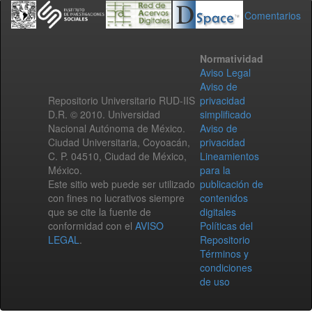
Comentarios
Normatividad
Aviso Legal
Aviso de
Repositorio Universitario RUD-IIS
privacidad
D.R. © 2010. Universidad
simplificado
Nacional Autónoma de México.
Aviso de
Ciudad Universitaria, Coyoacán,
privacidad
C. P. 04510, Ciudad de México,
Lineamientos
México.
para la
Este sitio web puede ser utilizado
publicación de
con fines no lucrativos siempre
contenidos
que se cite la fuente de
digitales
conformidad con el
AVISO
Políticas del
LEGAL
.
Repositorio
Términos y
condiciones
de uso