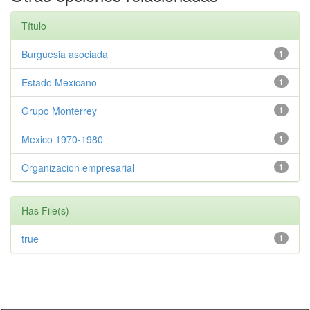
Título
Burguesia asociada
1
Estado Mexicano
1
Grupo Monterrey
1
Mexico 1970-1980
1
Organizacion empresarial
1
Has File(s)
true
1