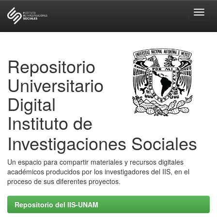
Skip
navigation
Repositorio
Universitario
Digital
Instituto de
Investigaciones Sociales
Un espacio para compartir materiales y recursos digitales
académicos producidos por los investigadores del IIS, en el
proceso de sus diferentes proyectos.
Repositorio del IIS-UNAM