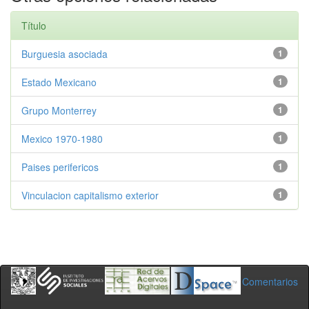
Título
Burguesia asociada
1
Estado Mexicano
1
Grupo Monterrey
1
Mexico 1970-1980
1
Paises perifericos
1
Vinculacion capitalismo exterior
1
Comentarios