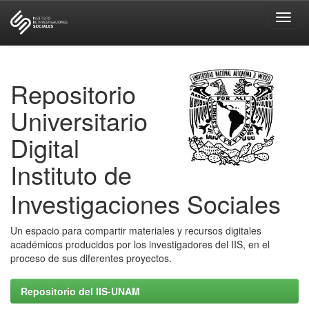
Skip
navigation
Repositorio
Universitario
Digital
Instituto de
Investigaciones Sociales
Un espacio para compartir materiales y recursos digitales
académicos producidos por los investigadores del IIS, en el
proceso de sus diferentes proyectos.
Repositorio del IIS-UNAM