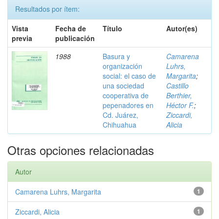
Resultados por ítem:
Vista
Fecha de
Título
Autor(es)
previa
publicación
1988
Basura y
Camarena
organización
Luhrs,
social: el caso de
Margarita
;
una sociedad
Castillo
cooperativa de
Berthier,
pepenadores en
Héctor F.
;
Cd. Juárez,
Ziccardi,
Chihuahua
Alicia
Otras opciones relacionadas
Autor
Camarena Luhrs, Margarita
1
Ziccardi, Alicia
1