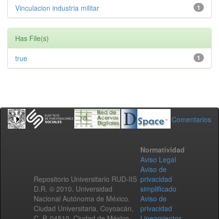
Vinculacion industria militar
1
Has File(s)
true
1
Comentarios
Normatividad
Aviso Legal
Aviso de
Repositorio Universitario RUD-IIS
privacidad
D.R. © 2010. Universidad
simplificado
Nacional Autónoma de México.
Aviso de
Ciudad Universitaria, Coyoacán,
privacidad
C. P. 04510, Ciudad de México,
Lineamientos