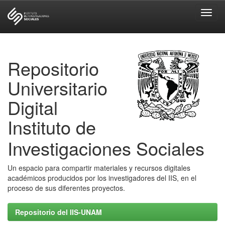
Skip
navigation
Repositorio
Universitario
Digital
Instituto de
Investigaciones Sociales
Un espacio para compartir materiales y recursos digitales
académicos producidos por los investigadores del IIS, en el
proceso de sus diferentes proyectos.
Repositorio del IIS-UNAM