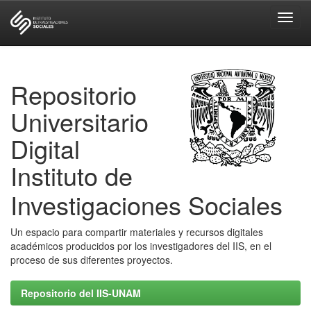
Skip
navigation
Repositorio
Universitario
Digital
Instituto de
Investigaciones Sociales
Un espacio para compartir materiales y recursos digitales
académicos producidos por los investigadores del IIS, en el
proceso de sus diferentes proyectos.
Repositorio del IIS-UNAM