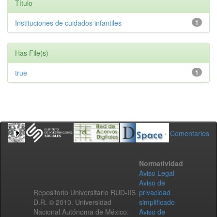
Título
Instituciones de cuidados infantiles
1
Has File(s)
true
1
Comentarios
Normatividad
Aviso Legal
Aviso de
Repositorio Universitario RUD-IIS
privacidad
D.R. © 2010. Universidad
simplificado
Nacional Autónoma de México.
Aviso de