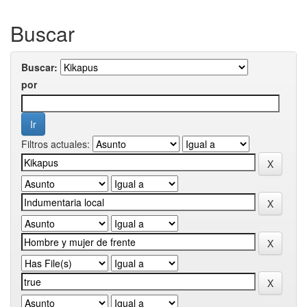
Buscar
Buscar:
por
Filtros actuales: