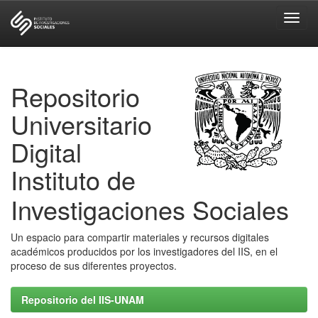
Skip
navigation
Repositorio
Universitario
Digital
Instituto de
Investigaciones Sociales
Un espacio para compartir materiales y recursos digitales
académicos producidos por los investigadores del IIS, en el
proceso de sus diferentes proyectos.
Repositorio del IIS-UNAM