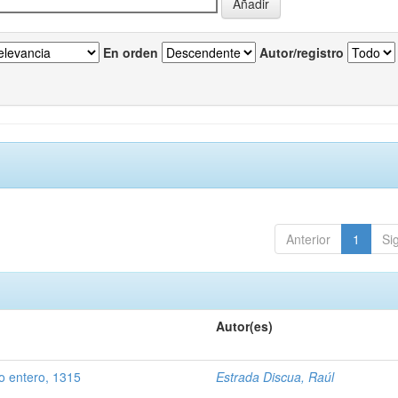
En orden
Autor/registro
Anterior
1
Si
Autor(es)
o entero, 1315
Estrada Discua, Raúl