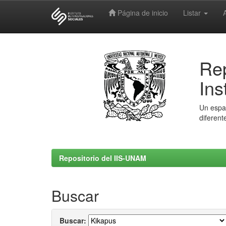
Página de inicio
Listar
Skip
navigation
Rep
Ins
Un espac
diferent
Repositorio del IIS-UNAM
Buscar
Buscar: