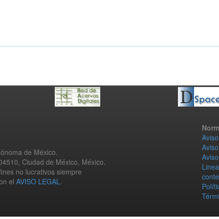
Norm
Aviso
Aviso
utónoma de México.
Aviso
 04510, Ciudad de México, México.
Linea
fines no lucrativos siempre
conte
con el
AVISO LEGAL
.
Polít
Térmi