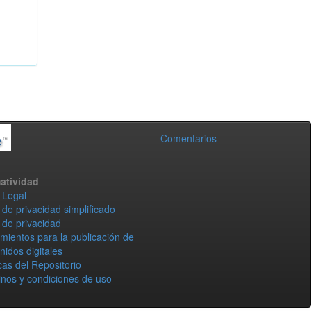
Comentarios
atividad
 Legal
 de privacidad simplificado
 de privacidad
mientos para la publicación de
nidos digitales
icas del Repositorio
nos y condiciones de uso