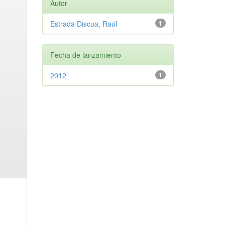
Autor
Estrada Discua, Raúl
1
Fecha de lanzamiento
2012
1