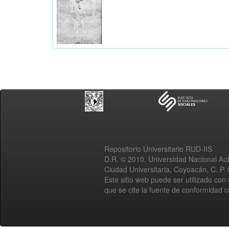
Repositorio Universitario RUD-IIS
D.R. © 2010. Universidad Nacional A
Ciudad Universitaria, Coyoacán, C. P.
Este sitio web puede ser utilizado con 
que se cite la fuente de conformidad 