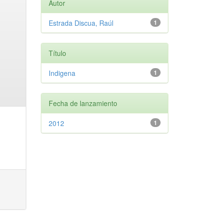
Autor
Estrada Discua, Raúl
1
Título
Indigena
1
Fecha de lanzamiento
2012
1