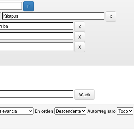
En orden
Autor/registro