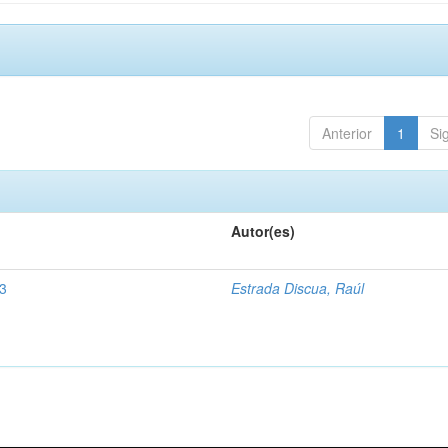
Anterior
1
Si
Autor(es)
23
Estrada Discua, Raúl