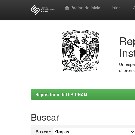
Página de inicio
Listar
Skip
navigation
Rep
Ins
Un espac
diferent
Repositorio del IIS-UNAM
Buscar
Buscar: