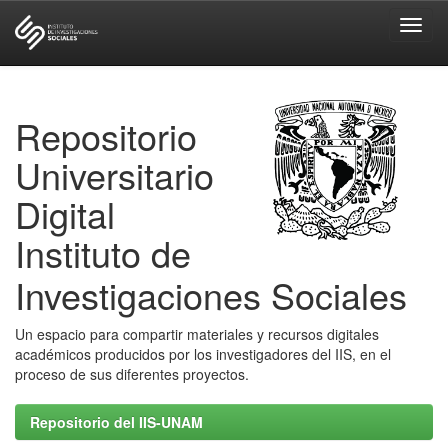
Skip
navigation
Repositorio
Universitario
Digital
Instituto de
Investigaciones Sociales
Un espacio para compartir materiales y recursos digitales
académicos producidos por los investigadores del IIS, en el
proceso de sus diferentes proyectos.
Repositorio del IIS-UNAM