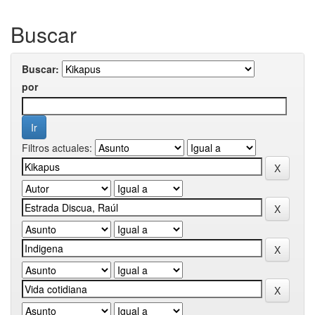
Buscar
Buscar:
por
Filtros actuales: