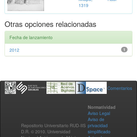
1319
Otras opciones relacionadas
Fecha de lanzamiento
2012
1
Comentarios
Normatividad
Aviso Legal
Aviso de
Repositorio Universitario RUD-IIS
privacidad
D.R. © 2010. Universidad
simplificado