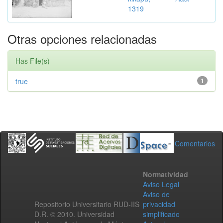
1319
Otras opciones relacionadas
Has File(s)
true
1
Comentarios
Normatividad
Aviso Legal
Aviso de
Repositorio Universitario RUD-IIS
privacidad
D.R. © 2010. Universidad
simplificado