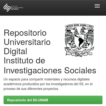
Skip
navigation
Repositorio
Universitario
Digital
Instituto de
Investigaciones Sociales
Un espacio para compartir materiales y recursos digitales
académicos producidos por los investigadores del IIS, en el
proceso de sus diferentes proyectos.
Repositorio del IIS-UNAM