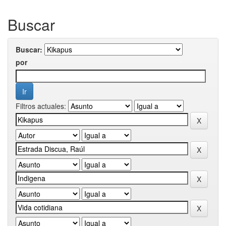
Buscar
Buscar:
por
Filtros actuales: