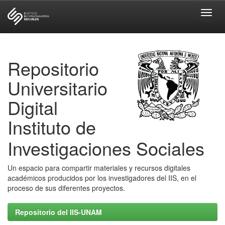
Skip
navigation
Repositorio
Universitario
Digital
Instituto de
Investigaciones Sociales
Un espacio para compartir materiales y recursos digitales
académicos producidos por los investigadores del IIS, en el
proceso de sus diferentes proyectos.
Repositorio del IIS-UNAM