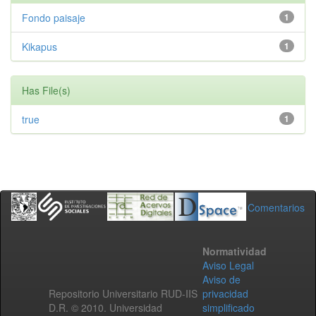
Fondo paisaje
1
Kikapus
1
Has File(s)
true
1
Comentarios
Normatividad
Aviso Legal
Aviso de
Repositorio Universitario RUD-IIS
privacidad
D.R. © 2010. Universidad
simplificado