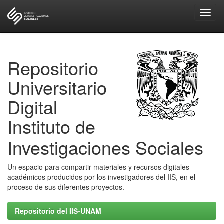
Skip
navigation
Repositorio
Universitario
Digital
Instituto de
Investigaciones Sociales
Un espacio para compartir materiales y recursos digitales
académicos producidos por los investigadores del IIS, en el
proceso de sus diferentes proyectos.
Repositorio del IIS-UNAM