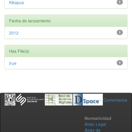
Kikapus
1
Fecha de lanzamiento
2012
1
Has File(s)
true
1
Comentarios
Normatividad
Aviso Legal
Aviso de