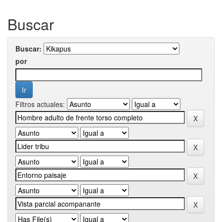
Buscar
Buscar:
por
Filtros actuales: