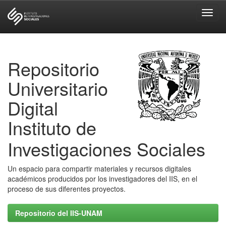
Skip
navigation
Repositorio
Universitario
Digital
Instituto de
Investigaciones Sociales
Un espacio para compartir materiales y recursos digitales
académicos producidos por los investigadores del IIS, en el
proceso de sus diferentes proyectos.
Repositorio del IIS-UNAM