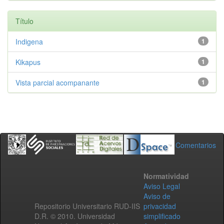
Título
Indigena
1
Kikapus
1
Vista parcial acompanante
1
Comentarios
Normatividad
Aviso Legal
Aviso de
Repositorio Universitario RUD-IIS
privacidad
D.R. © 2010. Universidad
simplificado