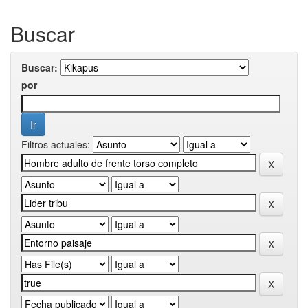
Buscar
Buscar:
por
Filtros actuales: