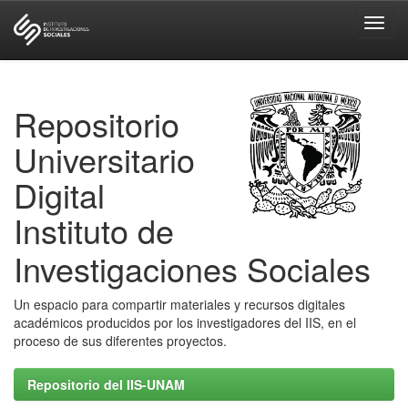
Skip
navigation
Repositorio
Universitario
Digital
Instituto de
Investigaciones Sociales
Un espacio para compartir materiales y recursos digitales
académicos producidos por los investigadores del IIS, en el
proceso de sus diferentes proyectos.
Repositorio del IIS-UNAM