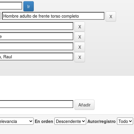
En orden
Autor/registro