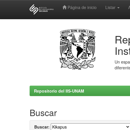
Página de inicio
Listar
Skip
navigation
Rep
Ins
Un espac
diferent
Repositorio del IIS-UNAM
Buscar
Buscar: