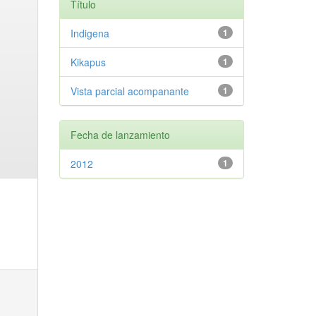
Título
Indigena
1
Kikapus
1
Vista parcial acompanante
1
Fecha de lanzamiento
2012
1