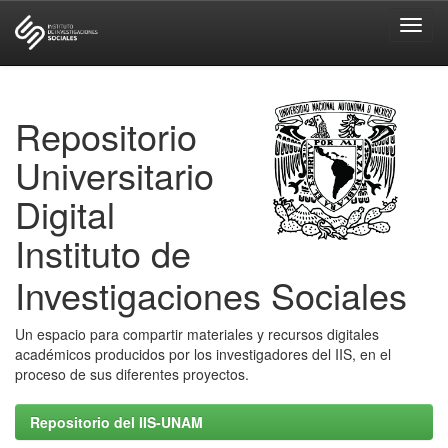
Skip
navigation
Repositorio
Universitario
Digital
Instituto de
Investigaciones Sociales
Un espacio para compartir materiales y recursos digitales
académicos producidos por los investigadores del IIS, en el
proceso de sus diferentes proyectos.
Repositorio del IIS-UNAM