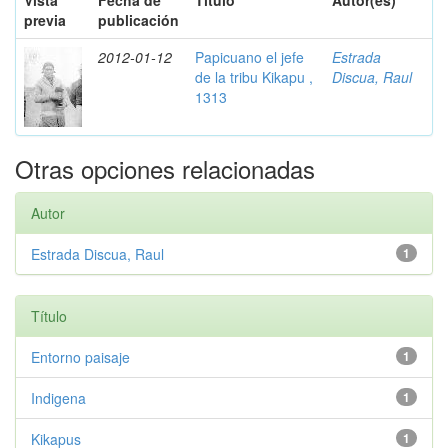
Vista
Fecha de
Título
Autor(es)
previa
publicación
2012-01-12
Papicuano el jefe
Estrada
de la tribu Kikapu ,
Discua, Raul
1313
Otras opciones relacionadas
Autor
Estrada Discua, Raul
1
Título
Entorno paisaje
1
Indigena
1
Kikapus
1