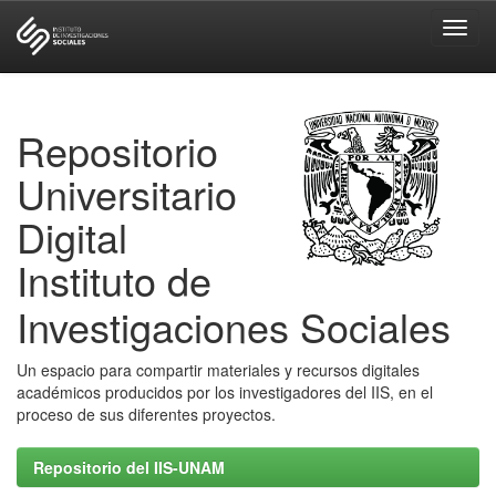
Skip
navigation
Repositorio
Universitario
Digital
Instituto de
Investigaciones Sociales
Un espacio para compartir materiales y recursos digitales
académicos producidos por los investigadores del IIS, en el
proceso de sus diferentes proyectos.
Repositorio del IIS-UNAM