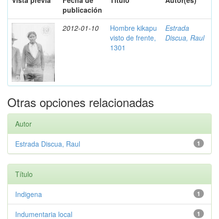
Vista previa
Fecha de
Título
Autor(es)
publicación
2012-01-10
Hombre kikapu
Estrada
visto de frente,
Discua, Raul
1301
Otras opciones relacionadas
Autor
Estrada Discua, Raul
1
Título
Indigena
1
Indumentaria local
1