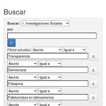
Buscar
Buscar:
por
Filtros actuales: