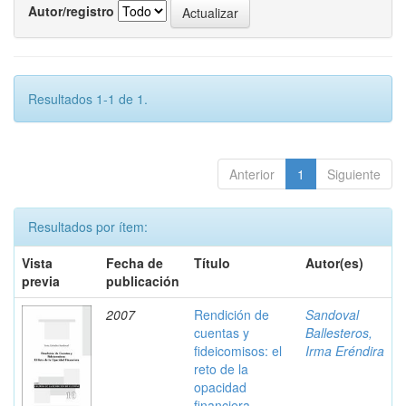
Autor/registro
Resultados 1-1 de 1.
Anterior
1
Siguiente
Resultados por ítem:
Vista
Fecha de
Título
Autor(es)
previa
publicación
2007
Rendición de
Sandoval
cuentas y
Ballesteros,
fideicomisos: el
Irma Eréndira
reto de la
opacidad
financiera