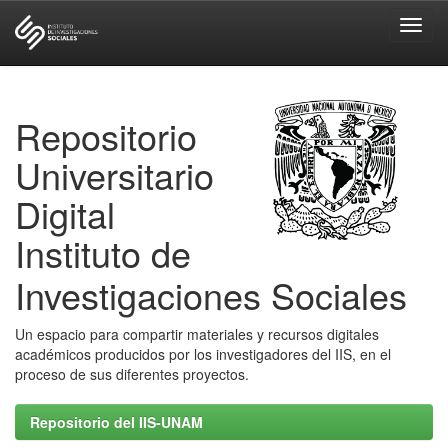
Skip
navigation
Repositorio
Universitario
Digital
Instituto de
Investigaciones Sociales
Un espacio para compartir materiales y recursos digitales
académicos producidos por los investigadores del IIS, en el
proceso de sus diferentes proyectos.
Repositorio del IIS-UNAM