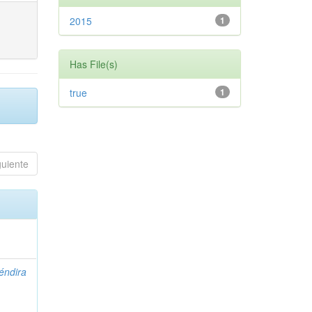
2015
1
Has File(s)
true
1
guiente
éndira