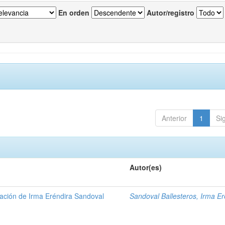
En orden
Autor/registro
Anterior
1
Si
Autor(es)
gación de Irma Eréndira Sandoval
Sandoval Ballesteros, Irma Er