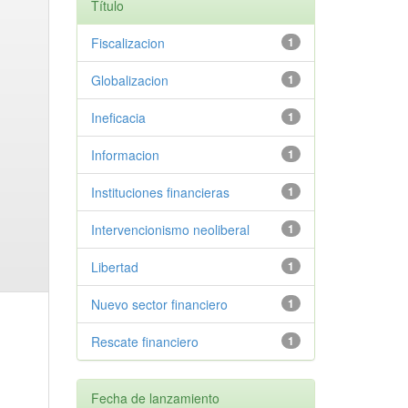
Título
Fiscalizacion
1
Globalizacion
1
Ineficacia
1
Informacion
1
Instituciones financieras
1
Intervencionismo neoliberal
1
Libertad
1
Nuevo sector financiero
1
Rescate financiero
1
Fecha de lanzamiento