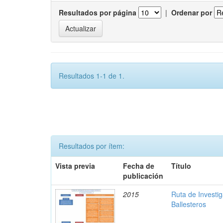
Resultados por página
|
Ordenar por
Resultados 1-1 de 1.
Resultados por ítem:
Vista previa
Fecha de
Título
publicación
2015
Ruta de Investi
Ballesteros