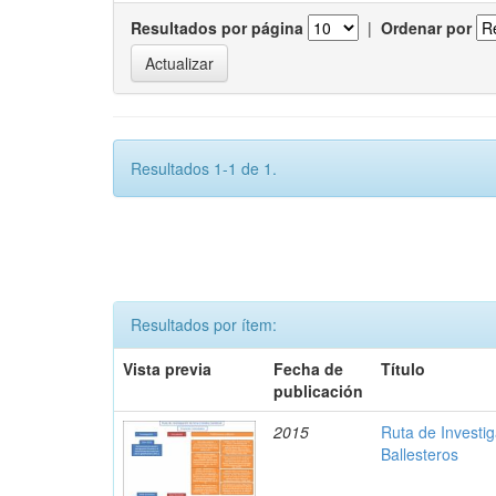
Resultados por página
|
Ordenar por
Resultados 1-1 de 1.
Resultados por ítem:
Vista previa
Fecha de
Título
publicación
2015
Ruta de Investi
Ballesteros