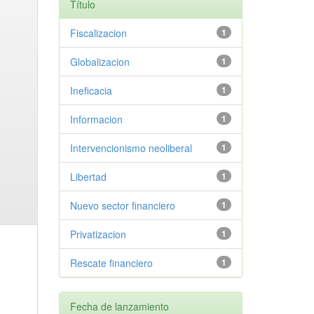
Título
Fiscalizacion
1
Globalizacion
1
Ineficacia
1
Informacion
1
Intervencionismo neoliberal
1
Libertad
1
Nuevo sector financiero
1
Privatizacion
1
Rescate financiero
1
Fecha de lanzamiento