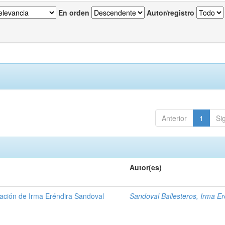
En orden
Autor/registro
Anterior
1
Si
Autor(es)
gación de Irma Eréndira Sandoval
Sandoval Ballesteros, Irma Er