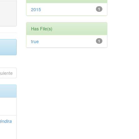
2015
1
Has File(s)
true
1
guiente
éndira