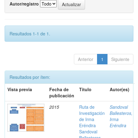
Autor/registro
Resultados 1-1 de 1.
Anterior
1
Siguiente
Resultados por ítem:
Vista previa
Fecha de
Título
Autor(es)
publicación
2015
Ruta de
Sandoval
Investigación
Ballesteros,
de Irma
Irma
Eréndira
Eréndira
Sandoval
Ballesteros