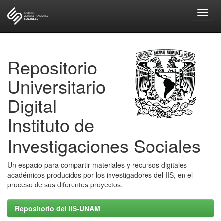
Skip
navigation
Repositorio
Universitario
Digital
Instituto de
Investigaciones Sociales
Un espacio para compartir materiales y recursos digitales
académicos producidos por los investigadores del IIS, en el
proceso de sus diferentes proyectos.
Repositorio del IIS-UNAM