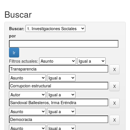
Buscar
Buscar:
por
Filtros actuales: