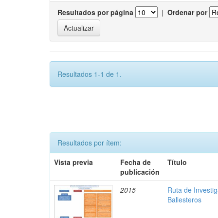
Resultados por página
|
Ordenar por
Resultados 1-1 de 1.
Resultados por ítem:
Vista previa
Fecha de
Título
publicación
2015
Ruta de Investi
Ballesteros