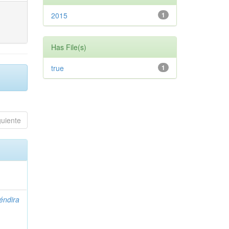
2015
1
Has File(s)
true
1
guiente
éndira