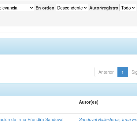
En orden
Autor/registro
Anterior
1
Si
Autor(es)
gación de Irma Eréndira Sandoval
Sandoval Ballesteros, Irma Er