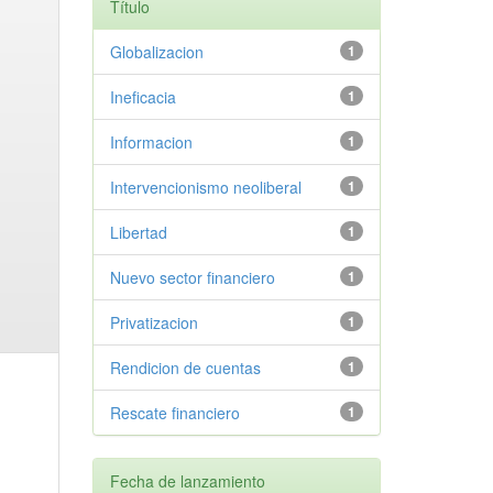
Título
Globalizacion
1
Ineficacia
1
Informacion
1
Intervencionismo neoliberal
1
Libertad
1
Nuevo sector financiero
1
Privatizacion
1
Rendicion de cuentas
1
Rescate financiero
1
Fecha de lanzamiento