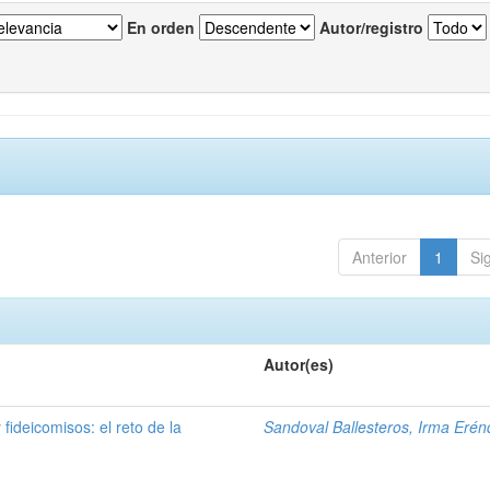
En orden
Autor/registro
Anterior
1
Si
Autor(es)
fideicomisos: el reto de la
Sandoval Ballesteros, Irma Erén