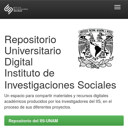
Skip
navigation
Repositorio
Universitario
Digital
Instituto de
Investigaciones Sociales
Un espacio para compartir materiales y recursos digitales
académicos producidos por los investigadores del IIS, en el
proceso de sus diferentes proyectos.
Repositorio del IIS-UNAM