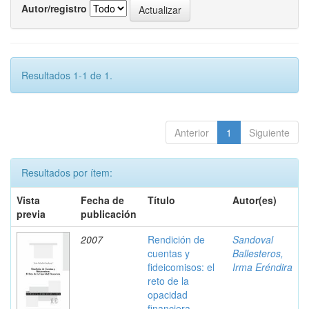
Autor/registro
Resultados 1-1 de 1.
Anterior
1
Siguiente
Resultados por ítem:
Vista
Fecha de
Título
Autor(es)
previa
publicación
2007
Rendición de
Sandoval
cuentas y
Ballesteros,
fideicomisos: el
Irma Eréndira
reto de la
opacidad
financiera