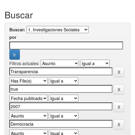
Buscar
Buscar:
por
Filtros actuales: