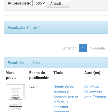
Autor/registro
Resultados 1-1 de 1.
Anterior
1
Siguiente
Resultados por ítem:
Vista
Fecha de
Título
Autor(es)
previa
publicación
2007
Rendición de
Sandoval
cuentas y
Ballesteros,
fideicomisos: el
Irma Eréndira
reto de la
opacidad
financiera