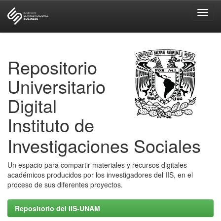
Skip
navigation
Repositorio
Universitario
Digital
Instituto de
Investigaciones Sociales
Un espacio para compartir materiales y recursos digitales
académicos producidos por los investigadores del IIS, en el
proceso de sus diferentes proyectos.
Repositorio del IIS-UNAM