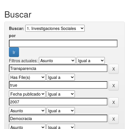
Buscar
Buscar:
por
Filtros actuales: