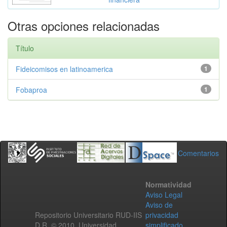
Otras opciones relacionadas
Título
Fideicomisos en latinoamerica
1
Fobaproa
1
Comentarios
Normatividad
Aviso Legal
Aviso de
Repositorio Universitario RUD-IIS
privacidad
D.R. © 2010. Universidad
simplificado