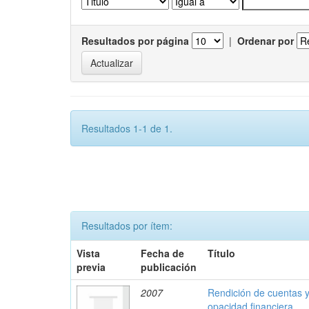
Resultados por página
|
Ordenar por
Resultados 1-1 de 1.
Resultados por ítem:
Vista
Fecha de
Título
previa
publicación
2007
Rendición de cuentas y 
opacidad financiera