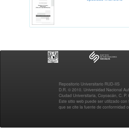
Repositorio Universitario RUD-IIS
D.R. © 2010. Universidad Nacional A
Ciudad Universitaria, Coyoacán, C. P.
Este sitio web puede ser utilizado con 
que se cite la fuente de conformidad 