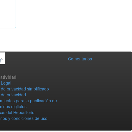
Comentarios
atividad
 Legal
 de privacidad simplificado
 de privacidad
mientos para la publicación de
nidos digitales
icas del Repositorio
nos y condiciones de uso