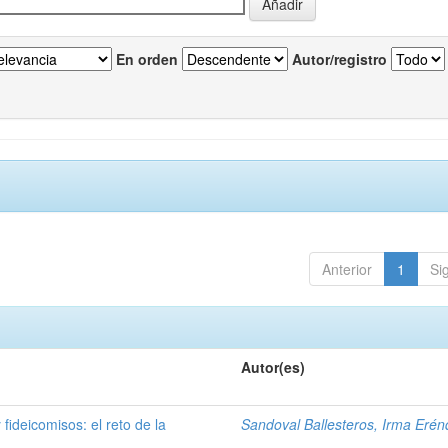
En orden
Autor/registro
Anterior
1
Si
Autor(es)
fideicomisos: el reto de la
Sandoval Ballesteros, Irma Erén