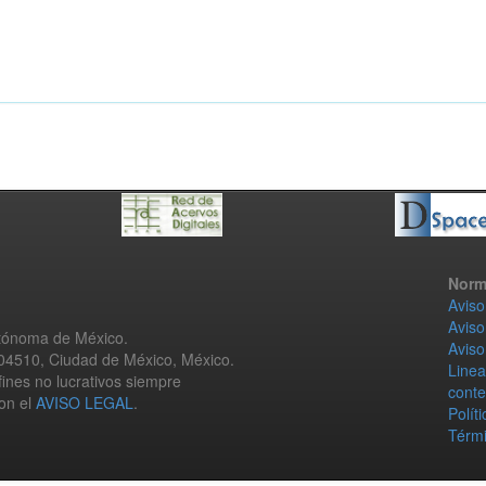
Norm
Aviso
Aviso
utónoma de México.
Aviso
 04510, Ciudad de México, México.
Linea
fines no lucrativos siempre
conte
con el
AVISO LEGAL
.
Polít
Térmi