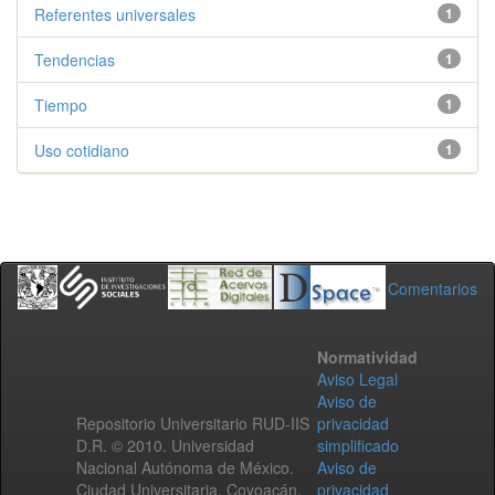
Referentes universales
1
Tendencias
1
Tiempo
1
Uso cotidiano
1
Comentarios
Normatividad
Aviso Legal
Aviso de
Repositorio Universitario RUD-IIS
privacidad
D.R. © 2010. Universidad
simplificado
Nacional Autónoma de México.
Aviso de
Ciudad Universitaria, Coyoacán,
privacidad