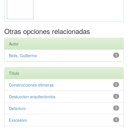
Otras opciones relacionadas
Autor
Boils, Guillermo
1
Título
Construcciones efimeras
1
Destuccion arquitectonica
1
Deterioro
1
Exscesivo
1