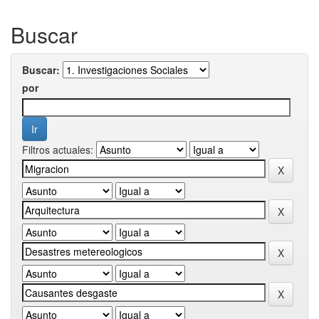
Buscar
Buscar:
por
Filtros actuales: