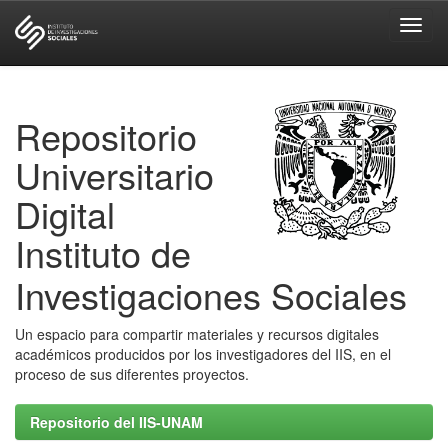
Skip
navigation
Repositorio
Universitario
Digital
Instituto de
Investigaciones Sociales
Un espacio para compartir materiales y recursos digitales
académicos producidos por los investigadores del IIS, en el
proceso de sus diferentes proyectos.
Repositorio del IIS-UNAM