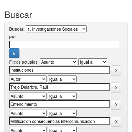
Buscar
Buscar:
por
Filtros actuales: