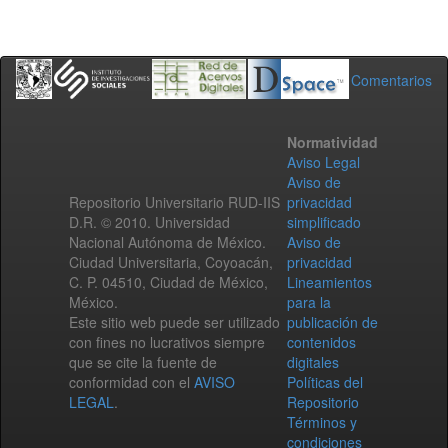
Comentarios
Normatividad
Aviso Legal
Aviso de
Repositorio Universitario RUD-IIS
privacidad
D.R. © 2010. Universidad
simplificado
Nacional Autónoma de México.
Aviso de
Ciudad Universitaria, Coyoacán,
privacidad
C. P. 04510, Ciudad de México,
Lineamientos
México.
para la
Este sitio web puede ser utilizado
publicación de
con fines no lucrativos siempre
contenidos
que se cite la fuente de
digitales
conformidad con el
AVISO
Políticas del
LEGAL
.
Repositorio
Términos y
condiciones