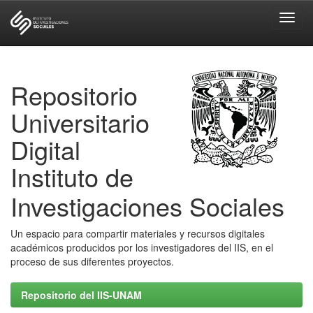
Skip
navigation
Repositorio
Universitario
Digital
Instituto de
Investigaciones Sociales
Un espacio para compartir materiales y recursos digitales
académicos producidos por los investigadores del IIS, en el
proceso de sus diferentes proyectos.
Repositorio del IIS-UNAM