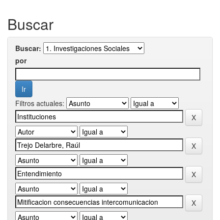
Buscar
Buscar:
por
Filtros actuales: