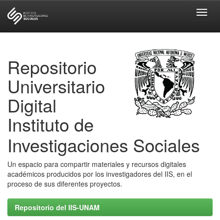
Skip
navigation
Repositorio
Universitario
Digital
Instituto de
Investigaciones Sociales
Un espacio para compartir materiales y recursos digitales
académicos producidos por los investigadores del IIS, en el
proceso de sus diferentes proyectos.
Repositorio del IIS-UNAM