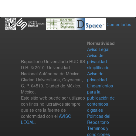
Comentarios
Normatividad
Aviso Legal
Aviso de
Repositorio Universitario RUD-IIS
privacidad
D.R. © 2010. Universidad
simplificado
Nacional Autónoma de México.
Aviso de
Ciudad Universitaria, Coyoacán,
privacidad
C. P. 04510, Ciudad de México,
Lineamientos
México.
para la
Este sitio web puede ser utilizado
publicación de
con fines no lucrativos siempre
contenidos
que se cite la fuente de
digitales
conformidad con el
AVISO
Políticas del
LEGAL
.
Repositorio
Términos y
condiciones