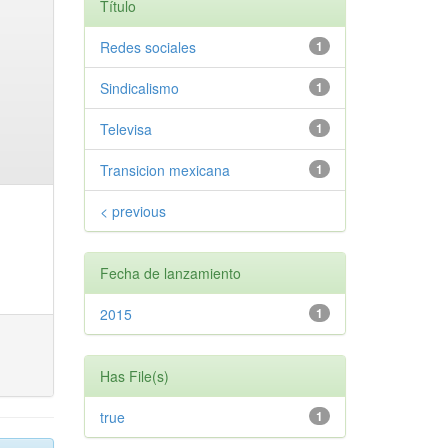
Título
Redes sociales
1
Sindicalismo
1
Televisa
1
Transicion mexicana
1
< previous
Fecha de lanzamiento
2015
1
Has File(s)
true
1