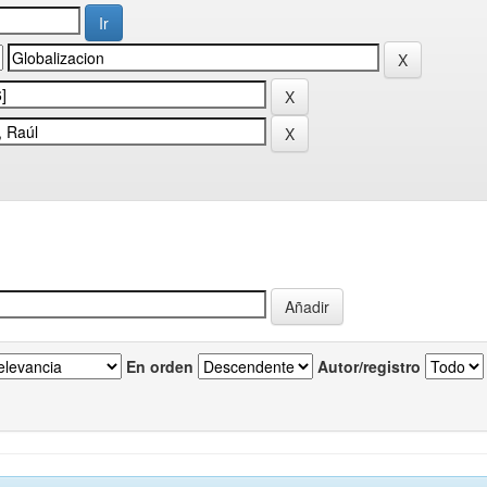
En orden
Autor/registro