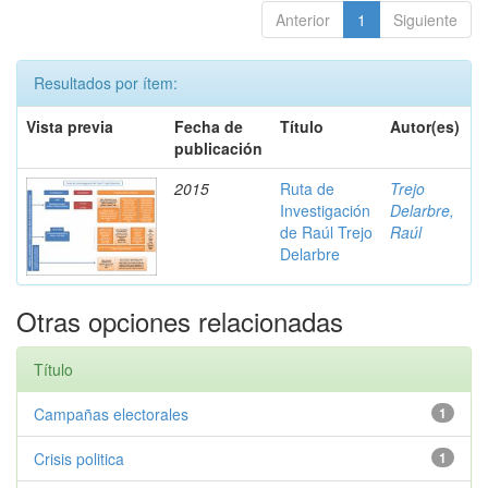
Anterior
1
Siguiente
Resultados por ítem:
Vista previa
Fecha de
Título
Autor(es)
publicación
2015
Ruta de
Trejo
Investigación
Delarbre,
de Raúl Trejo
Raúl
Delarbre
Otras opciones relacionadas
Título
Campañas electorales
1
Crisis politica
1