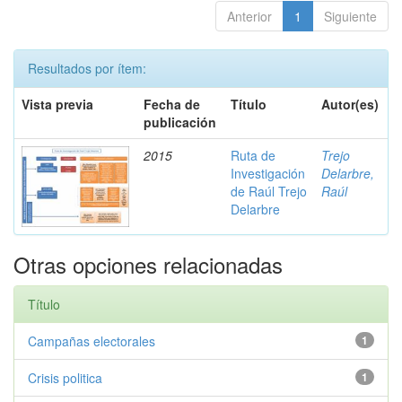
Anterior
1
Siguiente
Resultados por ítem:
Vista previa
Fecha de
Título
Autor(es)
publicación
2015
Ruta de
Trejo
Investigación
Delarbre,
de Raúl Trejo
Raúl
Delarbre
Otras opciones relacionadas
Título
Campañas electorales
1
Crisis politica
1