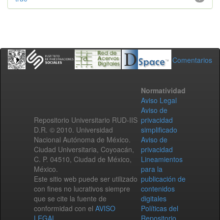
Comentarios
Normatividad
Aviso Legal
Aviso de
Repositorio Universitario RUD-IIS
privacidad
D.R. © 2010. Universidad
simplificado
Nacional Autónoma de México.
Aviso de
Ciudad Universitaria, Coyoacán,
privacidad
C. P. 04510, Ciudad de México,
Lineamientos
México.
para la
Este sitio web puede ser utilizado
publicación de
con fines no lucrativos siempre
contenidos
que se cite la fuente de
digitales
conformidad con el
AVISO
Políticas del
LEGAL
.
Repositorio