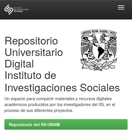
Skip
navigation
Repositorio
Universitario
Digital
Instituto de
Investigaciones Sociales
Un espacio para compartir materiales y recursos digitales
académicos producidos por los investigadores del IIS, en el
proceso de sus diferentes proyectos.
Repositorio del IIS-UNAM