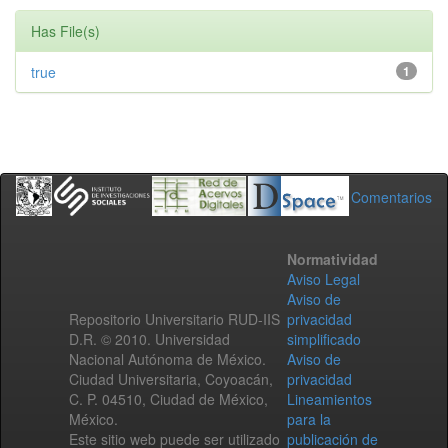
Has File(s)
true
1
Comentarios
Normatividad
Aviso Legal
Aviso de
Repositorio Universitario RUD-IIS
privacidad
D.R. © 2010. Universidad
simplificado
Nacional Autónoma de México.
Aviso de
Ciudad Universitaria, Coyoacán,
privacidad
C. P. 04510, Ciudad de México,
Lineamientos
México.
para la
Este sitio web puede ser utilizado
publicación de