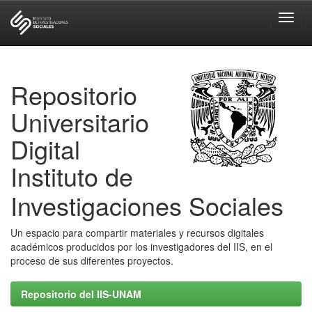
Skip
navigation
Repositorio
Universitario
Digital
Instituto de
Investigaciones Sociales
Un espacio para compartir materiales y recursos digitales
académicos producidos por los investigadores del IIS, en el
proceso de sus diferentes proyectos.
Repositorio del IIS-UNAM