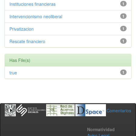
Instituciones financieras
1
Intervencionismo neoliberal
1
Privatizacion
1
Rescate financiero
1
Has File(s)
true
1
Comentarios
Normatividad
Aviso Legal