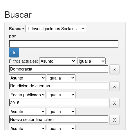
Buscar
Buscar:
por
Filtros actuales: