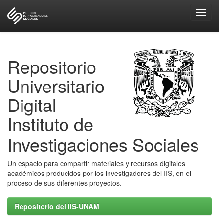
Skip
navigation
Repositorio
Universitario
Digital
Instituto de
Investigaciones Sociales
Un espacio para compartir materiales y recursos digitales
académicos producidos por los investigadores del IIS, en el
proceso de sus diferentes proyectos.
Repositorio del IIS-UNAM