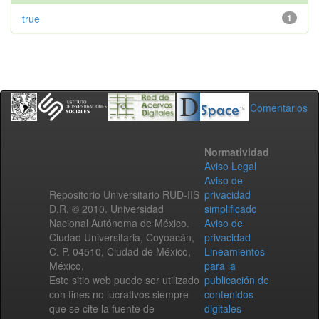
true
1
Comentarios
Normatividad
Aviso Legal
Aviso de
Repositorio Universitario RUD-IIS
privacidad
D.R. © 2010. Universidad
simplificado
Nacional Autónoma de México.
Aviso de
Ciudad Universitaria, Coyoacán,
privacidad
C. P. 04510, Ciudad de México,
Lineamientos
México.
para la
Este sitio web puede ser utilizado
publicación de
con fines no lucrativos siempre
contenidos
que se cite la fuente de
digitales