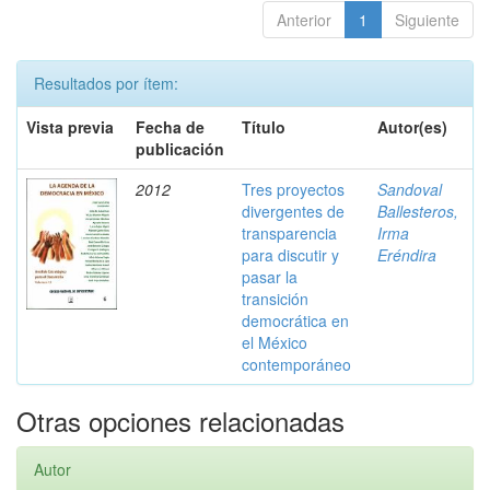
Anterior
1
Siguiente
Resultados por ítem:
Vista previa
Fecha de
Título
Autor(es)
publicación
2012
Tres proyectos
Sandoval
divergentes de
Ballesteros,
transparencia
Irma
para discutir y
Eréndira
pasar la
transición
democrática en
el México
contemporáneo
Otras opciones relacionadas
Autor