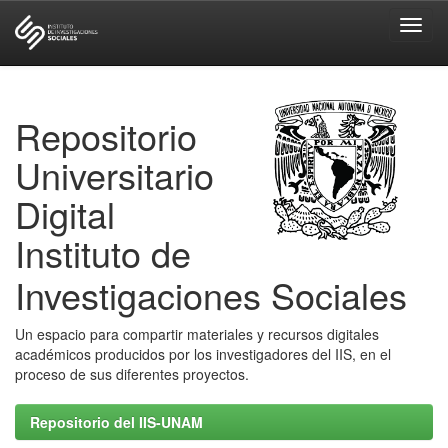
Skip
navigation
Repositorio
Universitario
Digital
Instituto de
Investigaciones Sociales
Un espacio para compartir materiales y recursos digitales
académicos producidos por los investigadores del IIS, en el
proceso de sus diferentes proyectos.
Repositorio del IIS-UNAM