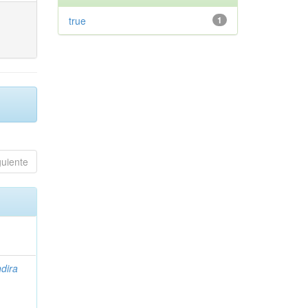
true
1
guiente
ndira