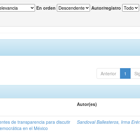
En orden
Autor/registro
Anterior
1
Si
Autor(es)
entes de transparencia para discutir
Sandoval Ballesteros, Irma Eré
 democrática en el México