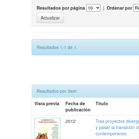
Resultados por página
|
Ordenar por
Resultados 1-1 de 1.
Resultados por ítem:
Vista previa
Fecha de
Título
publicación
2012
Tres proyectos diverg
y pasar la transición
contemporáneo