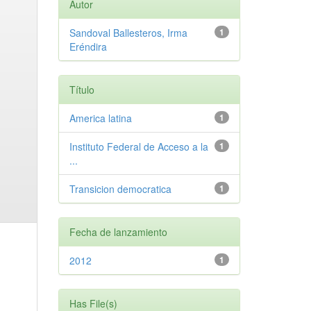
Autor
Sandoval Ballesteros, Irma
1
Eréndira
Título
America latina
1
Instituto Federal de Acceso a la
1
...
Transicion democratica
1
Fecha de lanzamiento
2012
1
Has File(s)